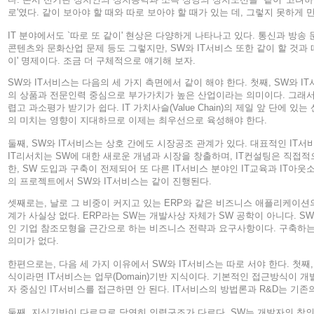
로'였다. 같이 보아야 할 때와 따로 보아야 할 때가 있는 데, 그렇지 못하게
IT 분야에서도 `따로 또 같이' 현상은 다양하게 나타나고 있다. 통신과 방송 문제
콘텐츠와 문화산업 문제 등도 그렇지만, SW와 IT서비스 또한 같이 할 것과 
이' 명제이다. 조금 더 구체적으로 얘기해 보자.
SW와 IT서비스는 다음의 세 가지 측면에서 같이 해야 한다. 첫째, SW와 
의 상품과 전문인력 중심으로 부가가치가 높은 산업이라는 의미이다. 그래서
렵고 과소평가 받기가 쉽다. IT 가치사슬(Value Chain)의 제일 앞 단에 
의 미치는 영향이 지대하므로 이제는 최우선으로 육성해야 한다.
둘째, SW와 IT서비스는 상호 간에도 시장공조 관계가 있다. 대표적인 IT서
IT리서치는 SW에 대한 새로운 개념과 시장을 창출하며, IT컨설팅은 직접적
한, SW 도입과 구축이 전제되어 또 다른 IT서비스 분야인 IT교육과 IT아웃
의 프로젝트에서 SW와 IT서비스는 같이 진행된다.
셋째로는, 날로 그 비중이 커지고 있는 ERP와 같은 비즈니스 애플리케이션
계가 사실상 없다. ERP라는 SW는 개발사상 자체가 SW 공학이 아니다. S
인 기업 참조모형을 근간으로 하는 비즈니스 전략과 요구사항이다. 구축하
의미가 없다.
한편으로는, 다음 세 가지 이유에서 SW와 IT서비스는 따로 서야 한다. 첫째
식이라면 IT서비스는 업무(Domain)기반 지식이다. 기본적인 접근방식이 
자 중심인 IT서비스를 접근하면 안 된다. IT서비스의 방법론과 R&D는 기존
둘째, 지식기반이 다르므로 당연히 인력구조가 다르다. SW는 개발자의 창