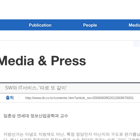
SW와 IT서비스, '따로 또 같이'
출처
ㅣ
http://www.dt.co.kr/contents.htm?article_no=2006060802012669676001
임춘성 연세대 정보산업공학과 교수
지방선거는 이념도 지방색도 아닌, 특정 정당인지 아닌지의 구도로 판가름났
다. 본시 선거란 정치인의 정치능력과 소속 정당의 정치노선을 `같이' 고려하